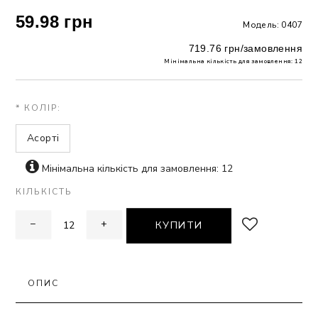
59.98 грн
Модель: 0407
ЗНА
719.76 грн/замовлення
Мінімальна кількість для замовлення: 12
ИВИХ
* КОЛІР:
Асорті
Мінімальна кількість для замовлення: 12
КІЛЬКІСТЬ
−
+
КУПИТИ
ОПИС