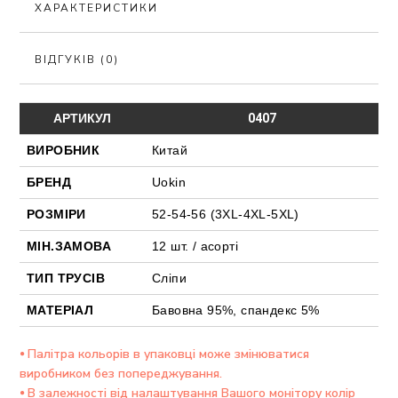
ХАРАКТЕРИСТИКИ
ВІДГУКІВ (0)
АРТИКУЛ
0407
ВИРОБНИК
Китай
БРЕНД
Uokin
РОЗМІРИ
52-54-56 (3XL-4XL-5XL)
МІН.ЗАМОВА
12 шт. / асорті
ТИП ТРУСІВ
Сліпи
МАТЕРІАЛ
Бавовна 95%, спандекс 5%
⦁ Палітра кольорів в упаковці може змінюватися
виробником без попереджування.
⦁ В залежності від налаштування Вашого монітору колір