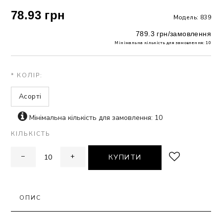
78.93 грн
Модель: 839
ЗНА
789.3 грн/замовлення
Мінімальна кількість для замовлення: 10
ИВИХ
* КОЛІР:
Асорті
Мінімальна кількість для замовлення: 10
КІЛЬКІСТЬ
−
+
КУПИТИ
ОПИС