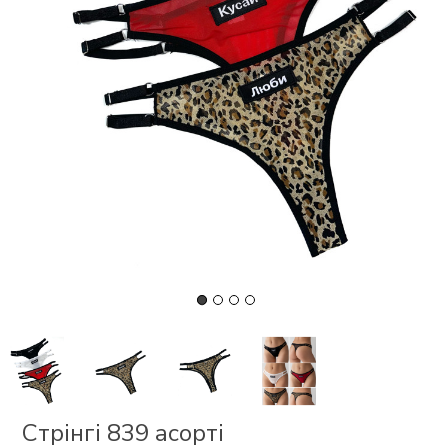
СКИ
 І
Р
І
ОНОМ
ЕЗ
Стрінгі 839 асорті