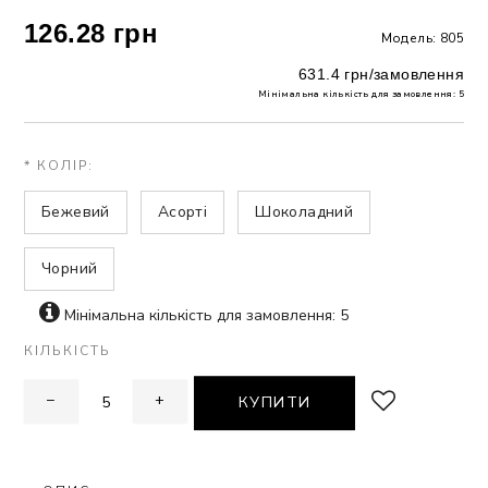
126.28 грн
Модель: 805
ЗНА
631.4 грн/замовлення
Мінімальна кількість для замовлення: 5
ИВИХ
* КОЛІР:
Бежевий
Асорті
Шоколадний
Чорний
Мінімальна кількість для замовлення: 5
КІЛЬКІСТЬ
−
+
КУПИТИ