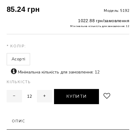
85.24 грн
Модель: 5192
ЗНА
1022.88 грн/замовлення
Мінімальна кількість для замовлення: 12
ИВИХ
* КОЛІР:
Асорті
Мінімальна кількість для замовлення: 12
КІЛЬКІСТЬ
−
+
КУПИТИ
ОПИС