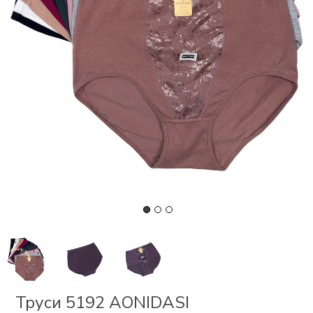
СКИ
 І
Р
І
ОНОМ
ЕЗ
Труси 5192 AONIDASI