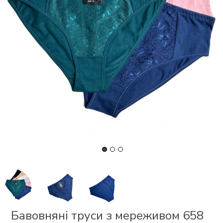
СКИ
 І
Р
І
ОНОМ
ЕЗ
Бавовняні труси з мереживом 658