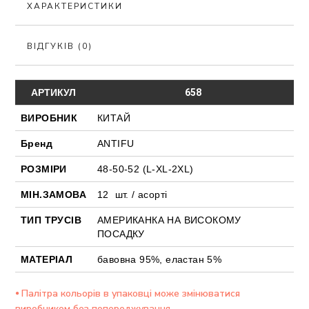
ХАРАКТЕРИСТИКИ
ВІДГУКІВ (0)
АРТИКУЛ
658
ВИРОБНИК
КИТАЙ
Бренд
ANTIFU
РОЗМІРИ
48-50-52 (L-XL-2XL)
МІН.ЗАМОВА
12 шт. / асорті
ТИП ТРУСІВ
АМЕРИКАНКА НА ВИСОКОМУ
ПОСАДКУ
МАТЕРІАЛ
бавовна 95%, еластан 5%
⦁ Палітра кольорів в упаковці може змінюватися
виробником без попереджування.