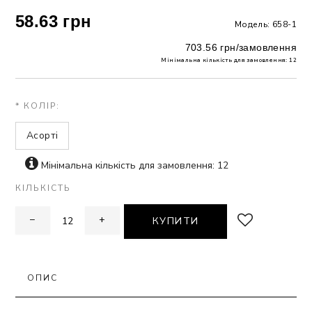
58.63 грн
Модель: 658-1
ЗНА
703.56 грн/замовлення
Мінімальна кількість для замовлення: 12
ИВИХ
* КОЛІР:
Асорті
Мінімальна кількість для замовлення: 12
КІЛЬКІСТЬ
−
+
КУПИТИ
ОПИС