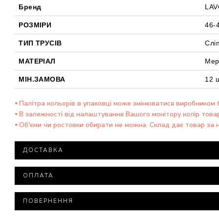
Бренд
LAV
РОЗМІРИ
46-
ТИП ТРУСІВ
Слі
МАТЕРІАЛ
Мер
МІН.ЗАМОВА
12 ш
⦁ Палітра кольорів в упаковці може змінюватися виробником
⦁ В залежності від налаштування Вашого монітору колір това
⦁ Об'єми чи ростовки обирати не можна. Склад дає товар за 
ДОСТАВКА
Доставка товару здійснюється компанією ТОВ "Нова П
ОПЛАТА
При замовленні на суму понад 15 000 тисяч гривень д
Мінімальна сума замовлення – 500 гривень.
Всі посилки оцінюються мінімальною вартістю.
ПОВЕРНЕННЯ
Якщо Вам необхідно вказати іншу оціночну вартість пос
Варіанти оплати: