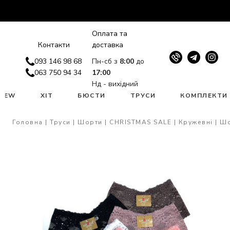
Оплата та
Контакти
доставка
093 146 98 68
Пн-сб з
8:00
до
063 750 94 34
17:00
Нд - вихідний
NEW
ХІТ
БЮСТИ
ТРУСИ
КОМПЛЕКТИ
Головна
Труси
Шорти
CHRISTMAS SALE
Кружевні
Шо