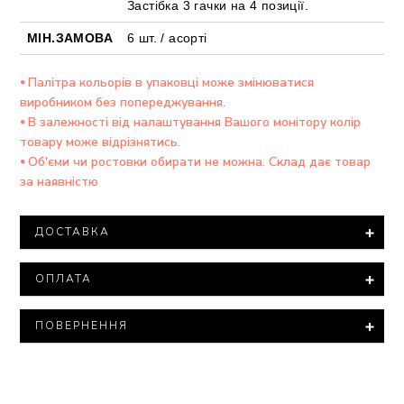
Застібка 3 гачки на 4 позиції.
МІН.ЗАМОВА
6 шт. / асорті
⦁ Палітра кольорів в упаковці може змінюватися
виробником без попереджування.
⦁ В залежності від налаштування Вашого монітору колір
товару може відрізнятись.
⦁ Об'єми чи ростовки обирати не можна. Склад дає товар
за наявністю
ДОСТАВКА
Доставка товару здійснюється компанією ТОВ "Нова
ОПЛАТА
ПОШТА".
При замовленні на суму понад 15 000 тисяч гривень
Мінімальна сума замовлення – 500 гривень.
доставка товару здійснюється БЕЗКОШТОВНО.
ПОВЕРНЕННЯ
Варіанти оплати:
Відповідно з законом «Про захист прав споживачів»
Всі посилки оцінюються мінімальною вартістю.
⦁ Повна оплата - 100% оплата на розрахунковий
нижня білизна входить до переліку непродовольчих
Якщо Вам необхідно вказати іншу оціночну вартість
рахунок
товарів належної якості, які поверненню та обміну
посилки - узгоджуйте це заздалегідь з нашим