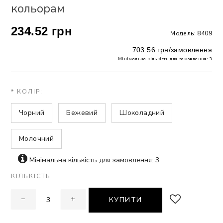
кольорам
ЗНА
234.52 грн
Модель: 8409
ИВИХ
703.56 грн/замовлення
Мінімальна кількість для замовлення: 3
* КОЛІР:
Чорний
Бежевий
Шоколадний
Молочний
Мінімальна кількість для замовлення: 3
КІЛЬКІСТЬ
−
+
КУПИТИ