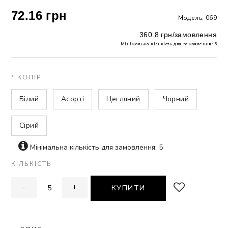
72.16 грн
Модель: 069
ЗНА
360.8 грн/замовлення
Мінімальна кількість для замовлення: 5
ИВИХ
* КОЛІР:
Білий
Асорті
Цегляний
Чорний
Сірий
Мінімальна кількість для замовлення: 5
КІЛЬКІСТЬ
−
+
КУПИТИ