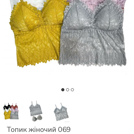
СКИ
 І
Р
І
ОНОМ
ЕЗ
Топик жіночий 069