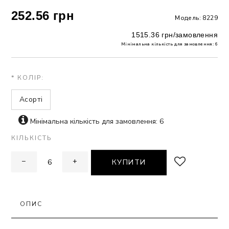
252.56 грн
Модель: 8229
ЗНА
1515.36 грн/замовлення
Мінімальна кількість для замовлення: 6
ИВИХ
* КОЛІР:
Асорті
Мінімальна кількість для замовлення: 6
КІЛЬКІСТЬ
−
+
КУПИТИ
ОПИС