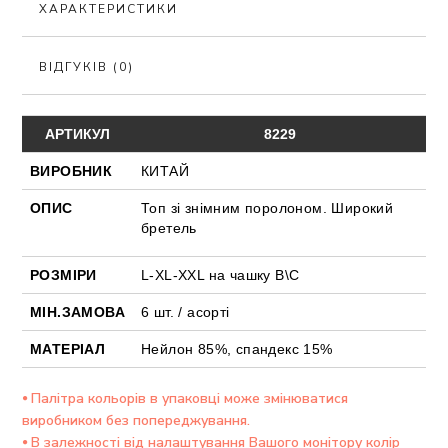
ХАРАКТЕРИСТИКИ
ВІДГУКІВ (0)
АРТИКУЛ
8229
ВИРОБНИК
КИТАЙ
ОПИС
Топ зі знімним поролоном. Широкий
бретель
РОЗМІРИ
L-XL-XXL на чашку В\С
МІН.ЗАМОВА
6 шт. / асорті
МАТЕРІАЛ
Нейлон 85%, спандекс 15%
⦁ Палітра кольорів в упаковці може змінюватися
виробником без попереджування.
⦁ В залежності від налаштування Вашого монітору колір