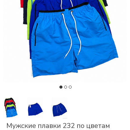
СКИ
 І
Р
І
ОНОМ
ЕЗ
Мужские плавки 232 по цветам