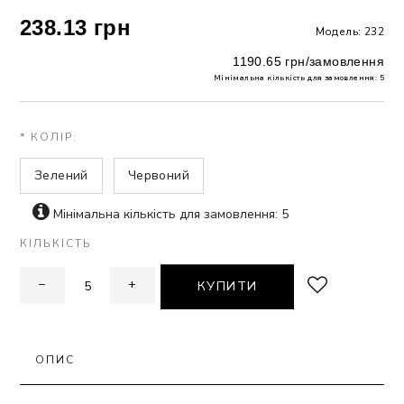
238.13 грн
Модель: 232
ЗНА
1190.65 грн/замовлення
Мінімальна кількість для замовлення: 5
ИВИХ
* КОЛІР:
Зелений
Червоний
Мінімальна кількість для замовлення: 5
КІЛЬКІСТЬ
−
+
КУПИТИ
ОПИС