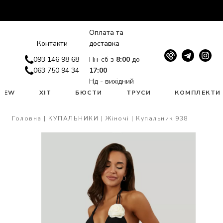
Оплата та
Контакти
доставка
093 146 98 68
Пн-сб з
8:00
до
063 750 94 34
17:00
Нд - вихідний
NEW
ХІТ
БЮСТИ
ТРУСИ
КОМПЛЕКТИ
Головна
КУПАЛЬНИКИ
Жіночі
Купальник 938