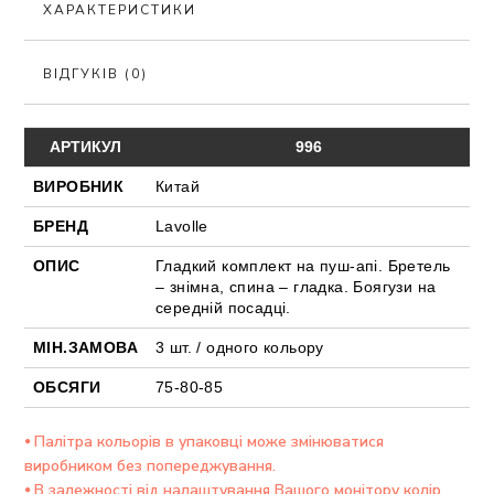
ХАРАКТЕРИСТИКИ
ВІДГУКІВ (0)
АРТИКУЛ
996
ВИРОБНИК
Китай
БРЕНД
Lavolle
ОПИС
Гладкий комплект на пуш-апі. Бретель
– знімна, спина – гладка. Боягузи на
середній посадці.
МІН.ЗАМОВА
3 шт. / одного кольору
ОБСЯГИ
75-80-85
⦁ Палітра кольорів в упаковці може змінюватися
виробником без попереджування.
⦁ В залежності від налаштування Вашого монітору колір