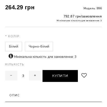
264.29 грн
Модель: 996
ЗНА
792.87 грн/замовлення
Мінімальна кількість для замовлення: 3
ИВИХ
* КОЛІР:
Білий
Чорно-білий
Мінімальна кількість для замовлення: 3
КІЛЬКІСТЬ
−
+
КУПИТИ
ОПИС