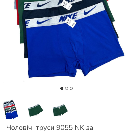
СКИ
 І
Р
І
ОНОМ
ЕЗ
Чоловічі труси 9055 NK за