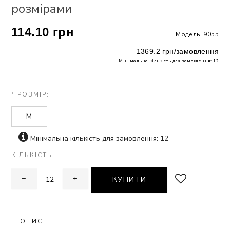
розмірами
ЗНА
114.10 грн
Модель: 9055
ИВИХ
1369.2 грн/замовлення
Мінімальна кількість для замовлення: 12
* РОЗМІР:
M
Мінімальна кількість для замовлення: 12
КІЛЬКІСТЬ
−
+
КУПИТИ
ОПИС