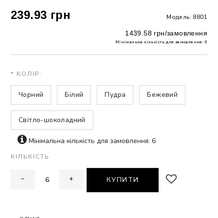
239.93 грн
Модель: 8801
ЗНА
1439.58 грн/замовлення
Мінімальна кількість для замовлення: 6
ИВИХ
* КОЛІР:
Чорний
Білий
Пудра
Бежевий
Світло-шоколадний
Мінімальна кількість для замовлення: 6
КІЛЬКІСТЬ
−
+
КУПИТИ