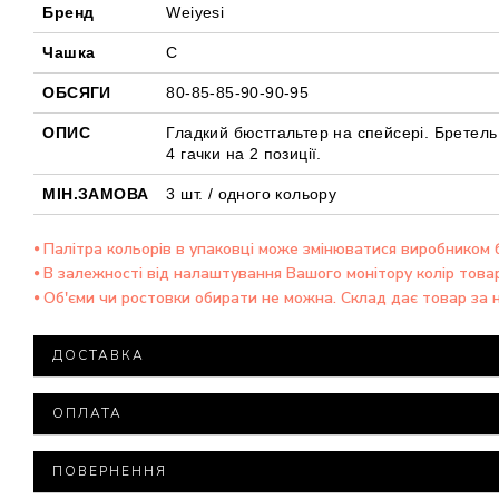
Бренд
Weiyesi
Чашка
С
ОБСЯГИ
80-85-85-90-90-95
ОПИС
Гладкий бюстгальтер на спейсері. Бретель 
4 гачки на 2 позиції.
МІН.ЗАМОВА
3 шт. / одного кольору
⦁ Палітра кольорів в упаковці може змінюватися виробником
⦁ В залежності від налаштування Вашого монітору колір това
⦁ Об'єми чи ростовки обирати не можна. Склад дає товар за 
ДОСТАВКА
Доставка товару здійснюється компанією ТОВ "Нова П
ОПЛАТА
При замовленні на суму понад 15 000 тисяч гривень д
Мінімальна сума замовлення – 500 гривень.
Всі посилки оцінюються мінімальною вартістю.
ПОВЕРНЕННЯ
Якщо Вам необхідно вказати іншу оціночну вартість пос