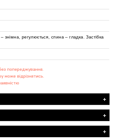
– знімна, регулюється, спина – гладка. Застібка
 без попереджування.
ру може відрізнятись.
наявністю
ОШТА".
оставка товару здійснюється БЕЗКОШТОВНО.
илки - узгоджуйте це заздалегідь з нашим