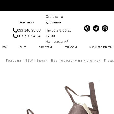
Оплата та
Контакти
доставка
093 146 98 68
Пн-сб з
8:00
до
063 750 94 34
17:00
Нд - вихідний
NEW
ХІТ
БЮСТИ
ТРУСИ
КОМПЛЕКТИ
Головна
NEW
Бюсти
Без поролону на кісточках
Гладк