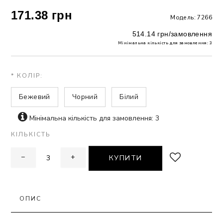
171.38 грн
Модель: 7266
ЗНА
514.14 грн/замовлення
Мінімальна кількість для замовлення: 3
ИВИХ
* КОЛІР:
Бежевий
Чорний
Білий
Мінімальна кількість для замовлення: 3
КІЛЬКІСТЬ
−
+
КУПИТИ
ОПИС