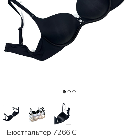
СКИ
 І
Р
І
ОНОМ
ЕЗ
Бюстгальтер 7266 С