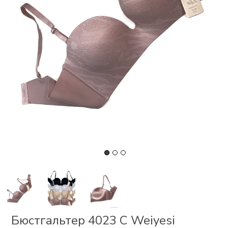
СКИ
 І
Р
І
ОНОМ
ЕЗ
Бюстгальтер 4023 С Weiyesi