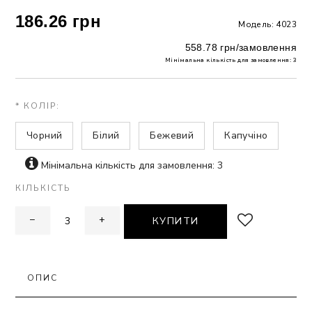
186.26 грн
Модель: 4023
ЗНА
558.78 грн/замовлення
Мінімальна кількість для замовлення: 3
ИВИХ
* КОЛІР:
Чорний
Білий
Бежевий
Капучіно
Мінімальна кількість для замовлення: 3
КІЛЬКІСТЬ
−
+
КУПИТИ
ОПИС