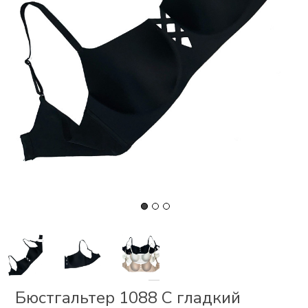
СКИ
 І
Р
І
ОНОМ
ЕЗ
Бюстгальтер 1088 С гладкий