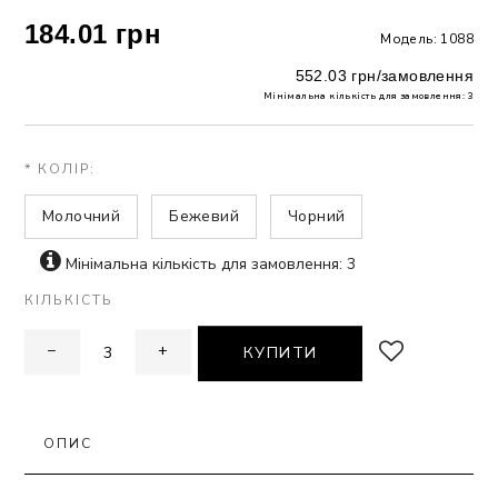
184.01 грн
Модель: 1088
ЗНА
552.03 грн/замовлення
Мінімальна кількість для замовлення: 3
ИВИХ
* КОЛІР:
Молочний
Бежевий
Чорний
Мінімальна кількість для замовлення: 3
КІЛЬКІСТЬ
−
+
КУПИТИ
ОПИС