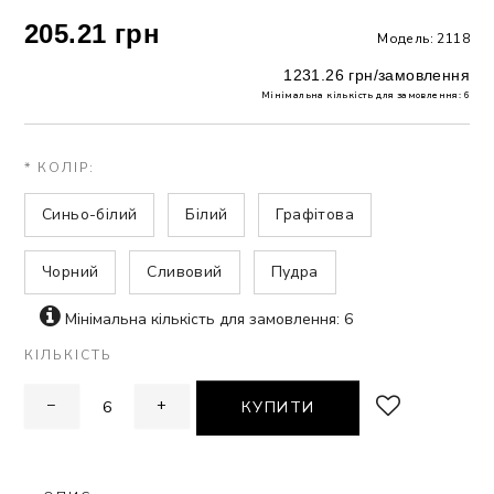
205.21 грн
Модель: 2118
ЗНА
1231.26 грн/замовлення
Мінімальна кількість для замовлення: 6
ИВИХ
* КОЛІР:
Синьо-білий
Білий
Графітова
Чорний
Сливовий
Пудра
Мінімальна кількість для замовлення: 6
КІЛЬКІСТЬ
−
+
КУПИТИ