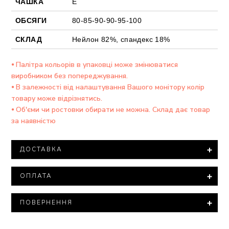
ЧАШКА
Е
ОБСЯГИ
80-85-90-90-95-100
СКЛАД
Нейлон 82%, спандекс 18%
⦁ Палітра кольорів в упаковці може змінюватися
виробником без попереджування.
⦁ В залежності від налаштування Вашого монітору колір
товару може відрізнятись.
⦁ Об'єми чи ростовки обирати не можна. Склад дає товар
за наявністю
ДОСТАВКА
Доставка товару здійснюється компанією ТОВ "Нова
ОПЛАТА
ПОШТА".
При замовленні на суму понад 15 000 тисяч гривень
Мінімальна сума замовлення – 500 гривень.
доставка товару здійснюється БЕЗКОШТОВНО.
ПОВЕРНЕННЯ
Варіанти оплати:
Відповідно з законом «Про захист прав споживачів»
Всі посилки оцінюються мінімальною вартістю.
⦁ Повна оплата - 100% оплата на розрахунковий