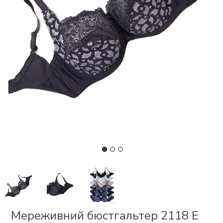
СКИ
 І
Р
І
ОНОМ
ЕЗ
Мереживний бюстгальтер 2118 Е