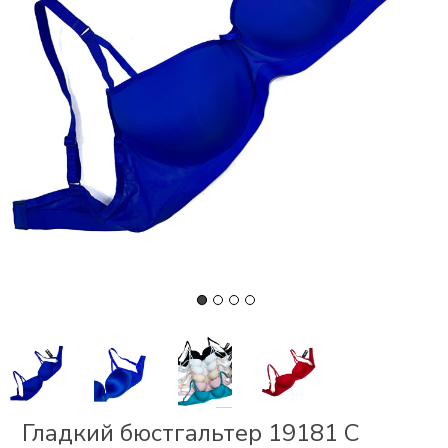
СКИ
 І
Р
І
ОНОМ
ЕЗ
Гладкий бюстгальтер 19181 С