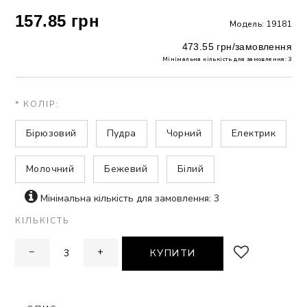
157.85 грн
Модель: 19181
ЗНА
473.55 грн/замовлення
Мінімальна кількість для замовлення: 3
ИВИХ
* КОЛІР:
Бірюзовий
Пудра
Чорний
Електрик
Молочний
Бежевий
Білий
Мінімальна кількість для замовлення: 3
КІЛЬКІСТЬ
−
+
КУПИТИ