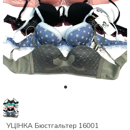
СКИ
 І
Р
І
ОНОМ
ЕЗ
УЦІНКА Бюстгальтер 16001