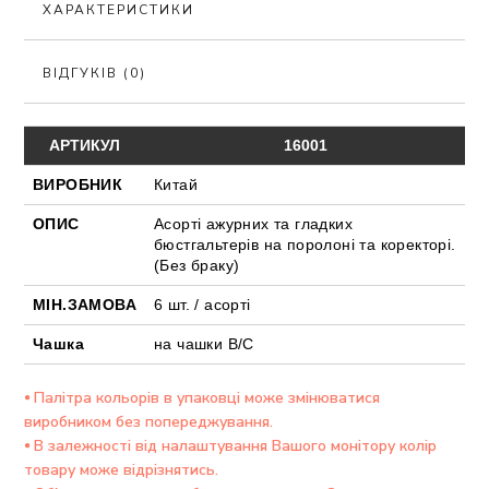
ХАРАКТЕРИСТИКИ
ВІДГУКІВ (0)
АРТИКУЛ
16001
ВИРОБНИК
Китай
ОПИС
Асорті ажурних та гладких
бюстгальтерів на поролоні та коректорі.
(Без браку)
МІН.ЗАМОВА
6 шт. / асорті
Чашка
на чашки В/С
⦁ Палітра кольорів в упаковці може змінюватися
виробником без попереджування.
⦁ В залежності від налаштування Вашого монітору колір
товару може відрізнятись.