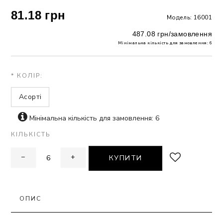
81.18 грн
Модель: 16001
ЗНА
487.08 грн/замовлення
Мінімальна кількість для замовлення: 6
ИВИХ
* КОЛІР:
Асорті
Мінімальна кількість для замовлення: 6
КІЛЬКІСТЬ
−
+
КУПИТИ
ОПИС